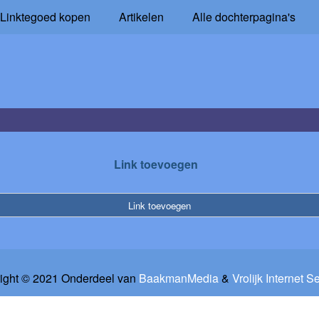
Linktegoed kopen
Artikelen
Alle dochterpagina's
Link toevoegen
Link toevoegen
ight © 2021 Onderdeel van
BaakmanMedia
&
Vrolijk Internet S