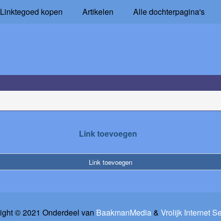
Linktegoed kopen
Artikelen
Alle dochterpagina's
Link toevoegen
Link toevoegen
ight © 2021 Onderdeel van
BaakmanMedia
&
Vrolijk Internet S